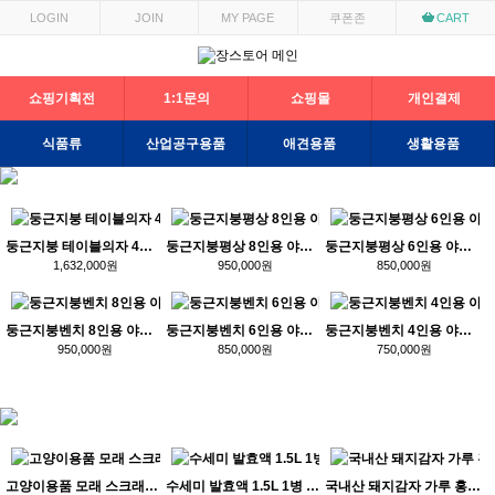
LOGIN
JOIN
MY PAGE
쿠폰존
CART
쇼핑기획전
1:1문의
쇼핑몰
개인결제
식품류
산업공구용품
애견용품
생활용품
둥근지붕 테이블의자 4인용 2개 흰색지붕(도레이배터리)
둥근지붕평상 8인용 야외평상 마루 쉼터
둥근지붕평상 6인용 야외평상 마루 쉼터
1,632,000원
950,000원
850,000원
둥근지붕벤치 8인용 야외벤치 테이블 피크닉테이블
둥근지붕벤치 6인용 야외벤치 테이블 피크닉테이블
둥근지붕벤치 4인용 야외벤치 테이블 피크닉테이블
950,000원
850,000원
750,000원
고양이용품 모래 스크래처 필라인하우스 장난감
수세미 발효액 1.5L 1병 2병 수세미즙 수세미발효액
국내산 돼지감자 가루 홍국우 분말 1kg 500g