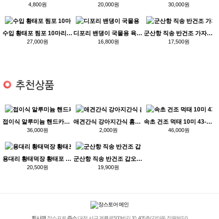
4,800원
20,000원
30,000원
수입 황태포 찜포 10마리 39-41cm
디포리 밴댕이 국물용 육수용멸치 1.5kg
군산항 직송 반건조 가자미 6~13마리(소/중/대)
27,000원
16,800원
17,500원
접이식 알루미늄 핸드카트 202카트 203카트
애견간식 강아지간식 홈쿡 바우와우 하림 러비더비 도기프랜드
속초 건조 먹태 10미 43-53cm
36,000원
2,000원
46,000원
용대리 황태덕장 황태포 5미 40-48cm 선물포장가능
군산항 직송 반건조 갑오징어 1마리(소/중/대/특대/왕특대/왕특특대)
20,500원
19,900원
회사명
장소프트
주소
대전 서구 계룡로500번길 10, 405호(갈마동 장원빌딩)