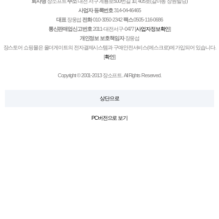
회사명
장소프트
주소
대전 서구 계룡로500번길 10, 405호(갈마동 장원빌딩)
사업자 등록번호
314-04-46465
대표
장웅섭
전화
010-3050-2342
팩스
0505-116-0686
통신판매업신고번호
2011-대전서구-0477
[
사업자정보확인
]
개인정보 보호책임자
장웅섭
장스토어 쇼핑몰은 올더게이트의 전자결제시스템과 구매안전서비스(에스크로)에 가입되어 있습니다.
[
확인
]
Copyright © 2001-2013 장소프트. All Rights Reserved.
상단으로
PC버전으로 보기