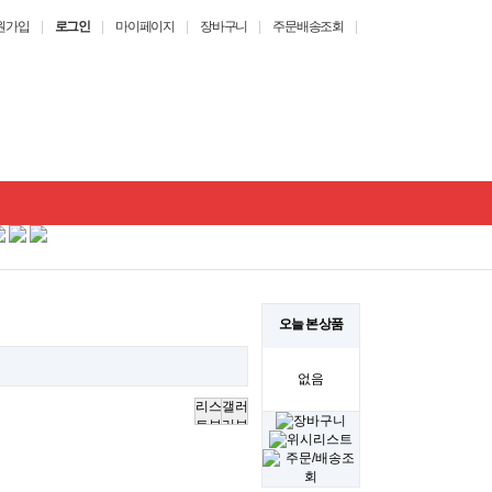
원가입
|
로그인
|
마이페이지
|
장바구니
|
주문배송조회
|
오늘 본 상품
없음
리스
갤러
트뷰
리뷰