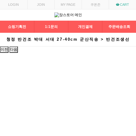
LOGIN
JOIN
MY PAGE
쿠폰존
CART
쇼핑기획전
1:1문의
개인결제
주문배송조회
청정 반건조 박대 서대 27-40cm 군산직송 > 반건조생선
이전
다음